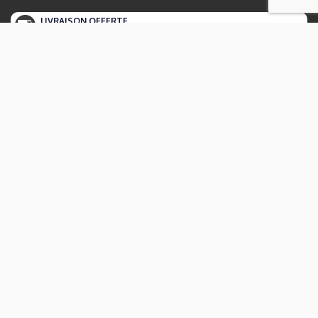
LIVRAISON OFFERTE
À PARTIR DE 250 €
DEPUIS 1976
DES SPÉCIALISTES À VOTRE ÉCOUTE
AU MÊME PRIX QUE LES GRANDES ENSEIGNES
AVEC LE SERVICE EN PLUS
PAIEMENTS 100%
SÉCURISÉS
LIVRAISON &
EXPÉDITION