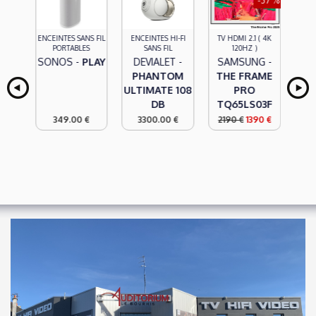
-37 %
EURS
ENCEINTES SANS FIL
ENCEINTES HI-FI
TV HDMI 2.1 ( 4K
PORTABLES
SANS FIL
120HZ )
H -
SONOS -
PLAY
DEVIALET -
SAMSUNG -
00
PHANTOM
THE FRAME
ULTIMATE 108
PRO
ENC
DB
TQ65LS03F
349.00 €
3300.00 €
2190 €
1390 €
D
P
UL
1