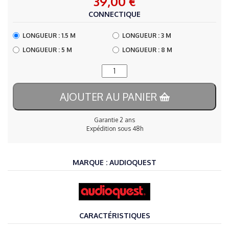
39,00
€
CONNECTIQUE
LONGUEUR : 1.5 M
LONGUEUR : 3 M
LONGUEUR : 5 M
LONGUEUR : 8 M
quantité
de
PEARL
AJOUTER AU PANIER
OPTICAL
TOSLINK
Garantie 2 ans
Expédition sous 48h
MARQUE : AUDIOQUEST
CARACTÉRISTIQUES