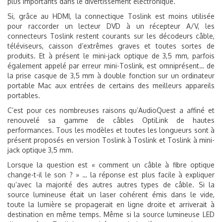
plus importants dans le divertissement électronique.
Si, grâce au HDMI, la connectique Toslink est moins utilisée
pour raccorder un lecteur DVD à un récepteur A/V, les
connecteurs Toslink restent courants sur les décodeurs câble,
téléviseurs, caisson d’extrêmes graves et toutes sortes de
produits. Et à présent le mini-jack optique de 3,5 mm, parfois
également appelé par erreur mini-Toslink, est omniprésent… de
la prise casque de 3,5 mm à double fonction sur un ordinateur
portable Mac aux entrées de certains des meilleurs appareils
portables.
C’est pour ces nombreuses raisons qu’AudioQuest a affiné et
renouvelé sa gamme de câbles OptiLink de hautes
performances. Tous les modèles et toutes les longueurs sont à
présent proposés en version Toslink à Toslink et Toslink à mini-
jack optique 3,5 mm.
Lorsque la question est « comment un câble à fibre optique
change-t-il le son ? » … la réponse est plus facile à expliquer
qu’avec la majorité des autres autres types de câble. Si la
source lumineuse était un laser cohérent émis dans le vide,
toute la lumière se propagerait en ligne droite et arriverait à
destination en même temps. Même si la source lumineuse LED