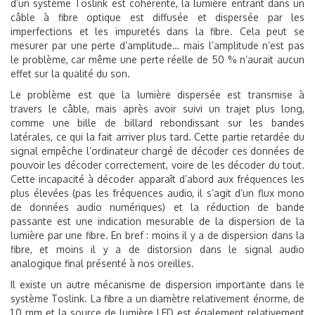
d’un système Toslink est cohérente, la lumière entrant dans un
câble à fibre optique est diffusée et dispersée par les
imperfections et les impuretés dans la fibre. Cela peut se
mesurer par une perte d’amplitude… mais l’amplitude n’est pas
le problème, car même une perte réelle de 50 % n’aurait aucun
effet sur la qualité du son.
Le problème est que la lumière dispersée est transmise à
travers le câble, mais après avoir suivi un trajet plus long,
comme une bille de billard rebondissant sur les bandes
latérales, ce qui la fait arriver plus tard. Cette partie retardée du
signal empêche l’ordinateur chargé de décoder ces données de
pouvoir les décoder correctement, voire de les décoder du tout.
Cette incapacité à décoder apparaît d’abord aux fréquences les
plus élevées (pas les fréquences audio, il s’agit d’un flux mono
de données audio numériques) et la réduction de bande
passante est une indication mesurable de la dispersion de la
lumière par une fibre. En bref : moins il y a de dispersion dans la
fibre, et moins il y a de distorsion dans le signal audio
analogique final présenté à nos oreilles.
Il existe un autre mécanisme de dispersion importante dans le
système Toslink. La fibre a un diamètre relativement énorme, de
1,0 mm et la source de lumière LED est également relativement